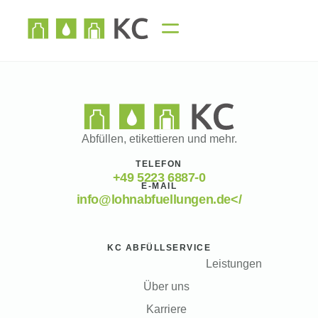
Welcome to WordPress. This is your first post. Edit or delete it,
then start writing!
Abfüllen, etikettieren und mehr.
TELEFON
+49 5223 6887-0
E-MAIL
info@lohnabfuellungen.de</
KC ABFÜLLSERVICE
Leistungen
Über uns
Karriere